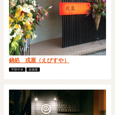
鍋処 戎屋（えびすや）
宇部中央
居酒屋