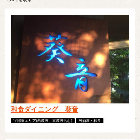
和食ダイニング 葵音
宇部東エリア(西岐波、東岐波含む)
居酒屋・和食