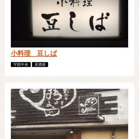
小料理 豆しば
宇部中央
居酒屋