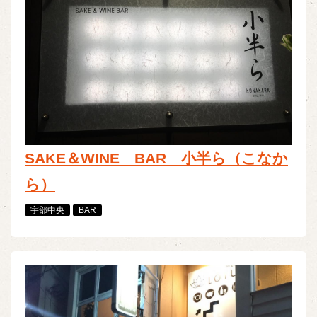
SAKE＆WINE BAR 小半ら（こなか
ら）
宇部中央
BAR